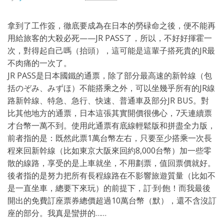
拿到了工作簽，徹底要成為在日本的勞碌命之後，便不能再
用給旅客的大殺必死——JR PASS了，所以，不好好揮霍一
次，對得起自己嗎（抬頭），這可能是這輩子搭死貴的JR最
不肉痛的一次了。
JR PASS是日本國鐵的通票，除了部分最高速的新幹線（包
括のぞみ、みずほ）不能搭乘之外，可以坐幾乎所有的JR線
路新幹線、特急、急行、快速、普通車及部分JR BUS。對
比其他地方的通票，日本這張其實開價很佛心，7天連續票
才台幣一萬不到。使用此通票有底線輕鬆版和拼盡全力版，
前者指的是：既然此票1萬台幣左右，只要至少搭乘一次長
程來回新幹線（比如東京大阪來回約8,000台幣）加一些零
散的線路，享受的是上車就坐，不用劃票，值回票價就好。
後者指的是努力把所有長程線路在不影響旅遊質量（比如不
是一直坐車，總要下來玩）的前提下，訂·到·飽！而我最後
開出的免費訂座票券總價超過10萬台幣（默），還不含沒訂
座的部分。我真是蠻拼的……