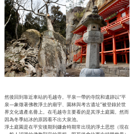
然後回到靠近車站的毛越寺。平泉一帶的寺院和遺跡以“平
泉—象徵著佛教淨土的廟宇、園林與考古遺址”被登錄於世
界文化遺產名冊上。在毛越寺主要看的是其淨土庭園。然而
因為冬季結冰的原因看不出大泉池。
淨土庭園是在平安後期到鐮倉時期常出現的淨土思想（現在