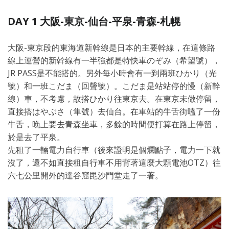
DAY 1 大阪-東京-仙台-平泉-青森-札幌
大阪-東京段的東海道新幹線是日本的主要幹線，在這條路
線上運營的新幹線有一半強都是特快車のぞみ（希望號），
JR PASS是不能搭的。另外每小時會有一到兩班ひかり（光
號）和一班こだま（回聲號）。こだま是站站停的慢（新幹
線）車，不考慮，故搭ひかり往東京去。在東京未做停留，
直接搭はやぶさ（隼號）去仙台。在車站的牛舌街嗑了一份
牛舌，晚上要去青森坐車，多餘的時間便打算在路上停留，
於是去了平泉。
先租了一輛電力自行車（後來證明是個爛點子，電力一下就
沒了，還不如直接租自行車不用背著這麼大顆電池OTZ）往
六七公里開外的達谷窟毘沙門堂走了一著。