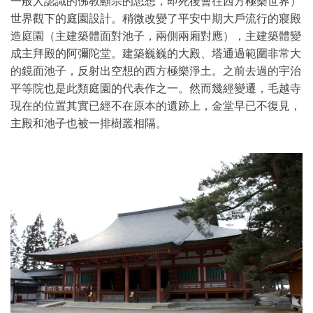
一般人認識的佛教顯宗的思想，即死後會往西方極樂世界）
世界觀下的庭園設計。稍微改變了平安中期大戶流行的寢殿
造庭園（主建築體面對池子，兩側兩廂對應），主建築體變
成主拜殿的阿彌陀堂。建築巍巍的大殿、塔通過範圍非常大
的鏡面池子，反射出空想的西方極樂淨土。之前去過的宇治
平等院也是此類庭園的代表作之一。然而幾經變遷，毛越寺
現在的位置其實已經不在原本的遺跡上，金堂早已不復見，
主殿和池子也被一排樹叢相隔。