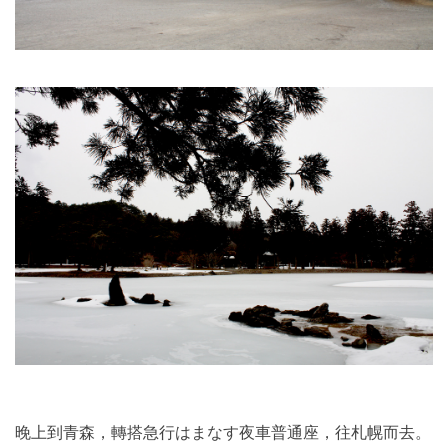
晚上到青森，轉搭急行はまなす夜車普通座，往札幌而去。