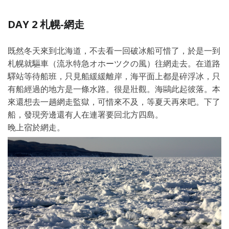
DAY 2 札幌-網走
既然冬天來到北海道，不去看一回破冰船可惜了，於是一到
札幌就驅車（流氷特急オホーツクの風）往網走去。在道路
驛站等待船班，只見船緩緩離岸，海平面上都是碎浮冰，只
有船經過的地方是一條水路。很是壯觀。海鷗此起彼落。本
來還想去一趟網走監獄，可惜來不及，等夏天再來吧。下了
船，發現旁邊還有人在連署要回北方四島。
晚上宿於網走。