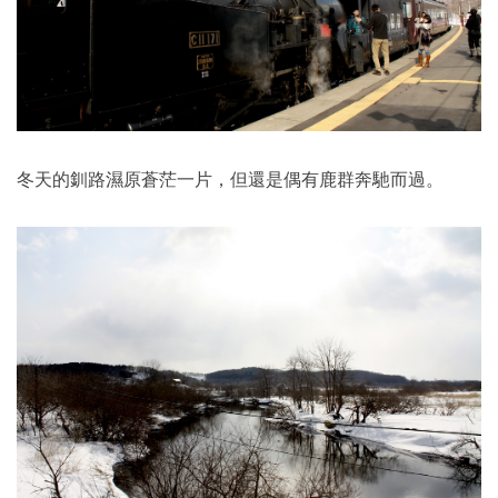
冬天的釧路濕原蒼茫一片，但還是偶有鹿群奔馳而過。