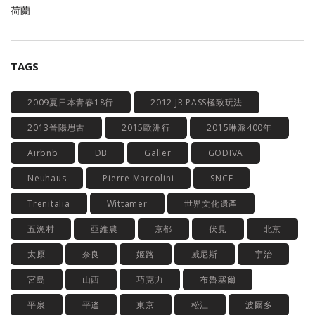
荷蘭
TAGS
2009夏日本青春18行
2012 JR PASS極致玩法
2013晉陽思古
2015歐洲行
2015琳派400年
Airbnb
DB
Galler
GODIVA
Neuhaus
Pierre Marcolini
SNCF
Trenitalia
Wittamer
世界文化遺產
五漁村
亞維農
京都
伏見
北京
太原
奈良
姬路
威尼斯
宇治
宮島
山西
巧克力
布魯塞爾
平泉
平遙
東京
松江
波爾多