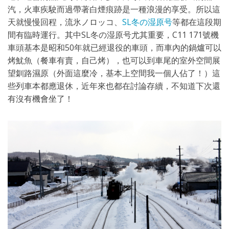
汽，火車疾駛而過帶著白煙痕跡是一種浪漫的享受。所以這
天就慢慢回程，流氷ノロッコ、
SL冬の湿原号
等都在這段期
間有臨時運行。其中SL冬の湿原号尤其重要，C11 171號機
車頭基本是昭和50年就已經退役的車頭，而車內的鍋爐可以
烤魷魚（餐車有賣，自己烤），也可以到車尾的室外空間展
望釧路濕原（外面這麼冷，基本上空間我一個人佔了！）這
些列車本都應退休，近年來也都在討論存續，不知道下次還
有沒有機會坐了！