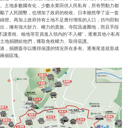
。土地多數國有化，少數永業田供人民私有，所有勞動力都
勵了人民開墾，也增加了政府的稅收。日本雖然學了這一套
綠燈。再加上政府持有土地不足應付增長的人口，仿均田制
出，擁有強大財力、權力的貴族、寺院迅速圈地，而且手段
不讓查稅、檢地等官員進入領內的“不入權”，逐漸其他小私有
土地捐贈給他們，獲取免稅權力、取得庇護。
港，捐贈蓋寺以獲得保護的情況所在多有。逐漸尾道就形成
兩個區塊。