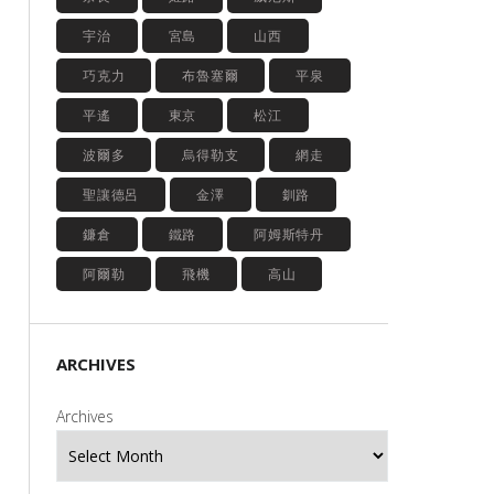
宇治
宮島
山西
巧克力
布魯塞爾
平泉
平遙
東京
松江
波爾多
烏得勒支
網走
聖讓德呂
金澤
釧路
鐮倉
鐵路
阿姆斯特丹
阿爾勒
飛機
高山
ARCHIVES
Archives