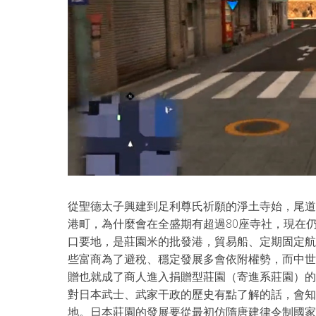
從聖德太子興建到足利尊氏祈願的淨土寺始，尾道
港町，為什麼會在全盛期有超過80座寺社，現在
口要地，是莊園米的批發港，貿易船、定期固定航
些富商為了避稅、穩定發展多會依附權勢，而中世
贈也就成了商人進入捐贈型莊園（寄進系莊園）的
對日本武士、武家干政的歷史有點了解的話，會知
地。日本莊園的發展要從最初仿隋唐建律令制國家