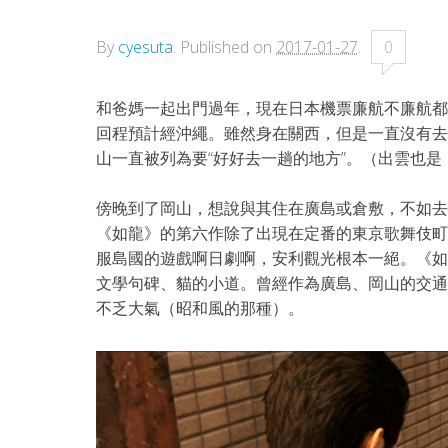
By
cyesuta
.
Published on
2017-01-27
.
0
和爸媽一起出門過年，現在日本機票廉航不廉航都
回程預計經沖繩。雖然身在關西，但是一直沒有去
山一直被列為要“好好去一趟的地方”。（出雲也
傍晚到了岡山，想說與其住在廣島或倉敷，不如去
《如龍》的第六作除了出現在定番的東京歌舞伎町
服島國的遊戲啊日劇啊，安利觀光根本一絕。《如
文學句碑、貓的小道。曾經作為廣島、岡山的交通
不乏大氣（昭和風的那種）。