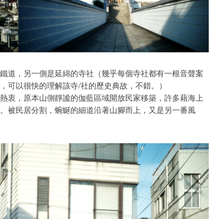
鐵道，另一側是延綿的寺社（幾乎每個寺社都有一根音聲案
，可以很快的理解該寺/社的歷史典故，不錯。）
熱衷，原本山側靜謐的伽藍區域開放民家移築，許多藉海上
。被民居分割，蜿蜒的細道沿著山腳而上，又是另一番風