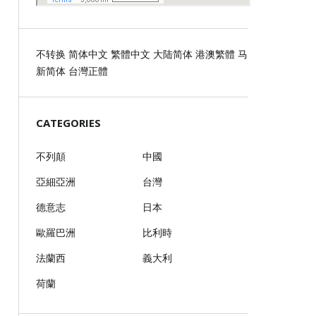
不转换
简体中文
繁體中文
大陆简体
港澳繁體
马
新简体
台灣正體
CATEGORIES
不列顛
中國
亞細亞洲
台灣
德意志
日本
歐羅巴洲
比利時
法蘭西
義大利
荷蘭