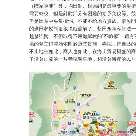
（國家軍隊）外，均田制、租庸調是最重要的舉措
需要納稅，但是針對部分有困難的給予免稅等。鼓
但是因為中央集權弱、不能不給地方貴族、豪族開
的班田収授制度很快就崩解了。墾田永年私財法一
越發強勢，不但取得不用繳賦稅的“不輸權”，還有
地的領主也開始依附於這些貴族、寺院，把自己的
不止地主如此，商人也如此，在海上貿易興盛的商
了沿著山腳的一片寺院聚集地，和沿著海岸的民居