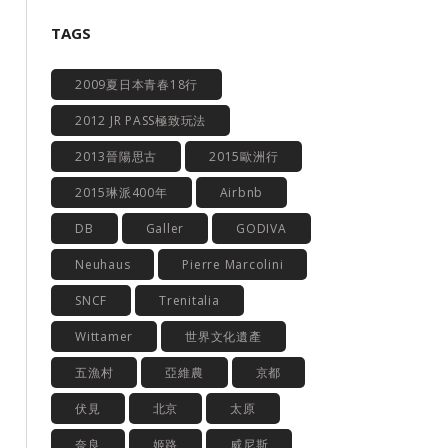
TAGS
2009夏日本青春18行
2012 JR PASS極致玩法
2013晉陽思古
2015歐洲行
2015琳派400年
Airbnb
DB
Galler
GODIVA
Neuhaus
Pierre Marcolini
SNCF
Trenitalia
Wittamer
世界文化遺產
五漁村
亞維農
京都
伏見
北京
太原
奈良
姬路
威尼斯