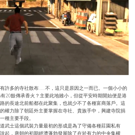
有許多的寺社散布……不，這只是原因之一而已。一個小小的
仍有20餘傳承香火？主要此地雖小，但從平安時期開始便是港
路的長途北前船都在此聚集，也就少不了各種富商落戶。這
的權力除了朝廷外主要掌握在寺社、貴族手中，興建寺院捐
一種主要手段。
道武士這個武裝力量最初的形成是為了守備各種莊園私有
說起，唐朝的初期經濟蓬勃發展除了在於有力的中央集權