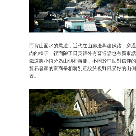
而背山面水的尾道，近代在山腳邊興建鐵路，穿過
內的棒子，裡面除了日英韓外有普通話也有廣東話
鐵道將小鎮分為山側和海側，不同於中世對信仰的
貿易發家的富商爭相將別莊設於視野風景好的山側
景。