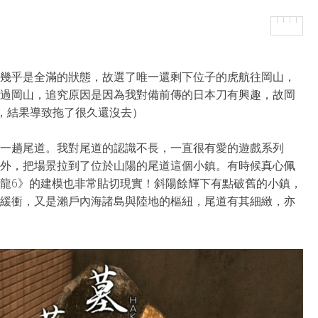
幾乎是全滿的狀態，故選了唯一還剩下位子的虎航往岡山，
過岡山，追究原因是因為我對備前傳的日本刀有興趣，故岡
是，結果導致拖了很久還沒去）
一趟尾道。我對尾道的認識不長，一直很有愛的遊戲系列
外，把場景拉到了位於山陽的尾道這個小鎮。有時候真心佩
龍6》的建模也非常貼切現實！斜陽餘輝下有點破舊的小鎮，
緩衝，又是瀨戶內海諸島與陸地的樞紐，尾道有其細緻，亦