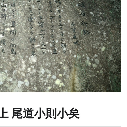
 上 尾道小則小矣